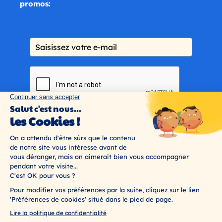
promos:
Je m'abonne
© HiPe Kids 2020-2026
Mentions Légales
CGU
Confidentialité
Fait avec 🤍 par DDESIGN