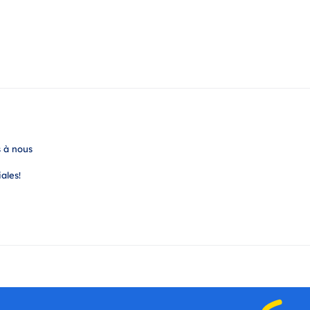
s à nous
ales!