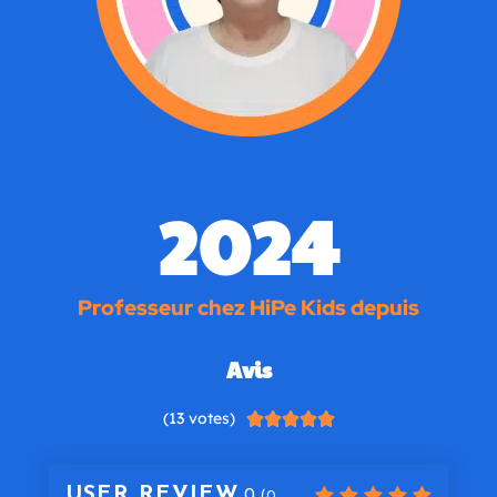
2024
Professeur chez HiPe Kids depuis
Avis
(13 votes)





USER REVIEW
0
(
0