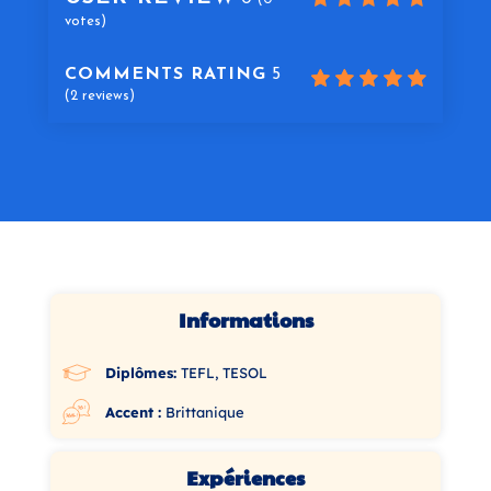
votes)
COMMENTS RATING
5
(
2
reviews)
Informations
Diplômes:
TEFL, TESOL
Accent :
Brittanique
Expériences