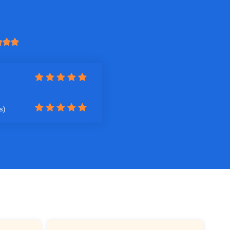



s)