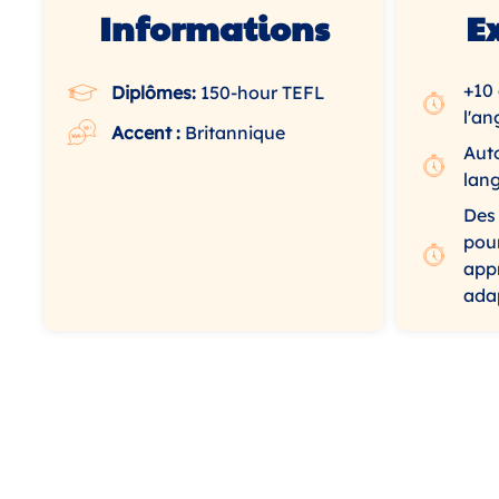
Informations
E
+10
Diplômes:
150-hour TEFL
l'an
Accent :
Britannique
Aut
lan
Des
pour
app
adap