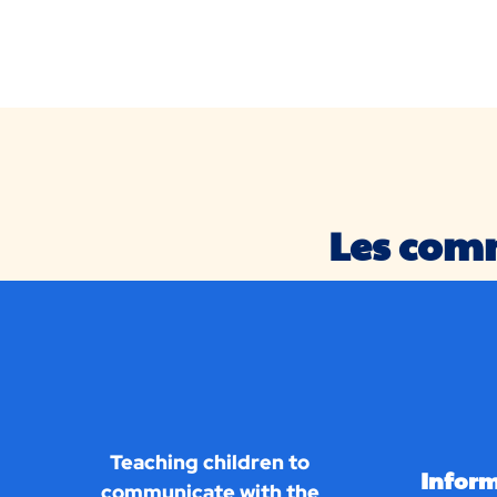
Les com
Teaching children to
Infor
communicate with the