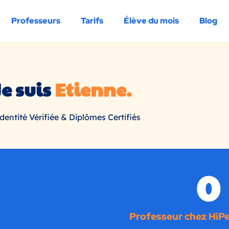
Professeurs
Tarifs
Élève du mois
Blog
Je suis
Etienne.
dentité Vérifiée & Diplômes Certifiés
0
Professeur chez HiPe