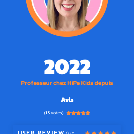
2022
Professeur chez HiPe Kids depuis
Avis
(13 votes)





USER REVIEW
0
(
0