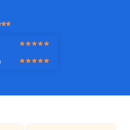



)