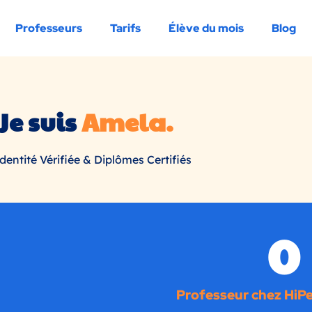
Professeurs
Tarifs
Élève du mois
Blog
Je suis
Amela
.
dentité Vérifiée & Diplômes Certifiés
0
Professeur chez HiPe