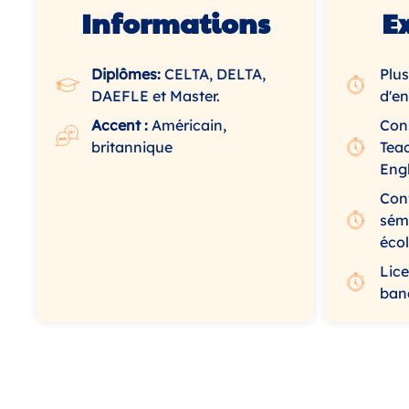
Informations
E
Diplômes:
CELTA, DELTA,
Plus
DAEFLE et Master.
d'en
Accent :
Américain,
Cons
britannique
Tea
Eng
Conf
sémi
éco
Lice
ban